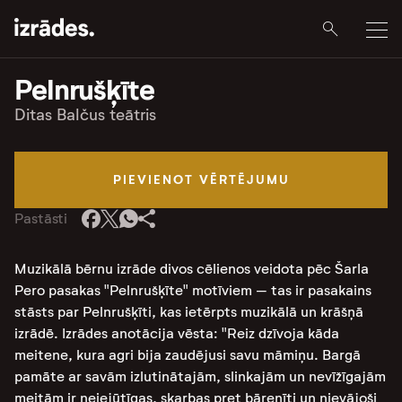
Pelnrušķīte
Ditas Balčus teātris
PIEVIENOT VĒRTĒJUMU
Pastāsti
Muzikālā bērnu izrāde divos cēlienos veidota pēc Šarla
Pero pasakas "Pelnrušķīte" motīviem – tas ir pasakains
stāsts par Pelnrušķīti, kas ietērpts muzikālā un krāšņā
izrādē. Izrādes anotācija vēsta: "Reiz dzīvoja kāda
meitene, kura agri bija zaudējusi savu māmiņu. Bargā
pamāte ar savām izlutinātajām, slinkajām un nevīžīgajām
meitām ir neiejūtīgas, skarbas pret bārenīti un nievājoši