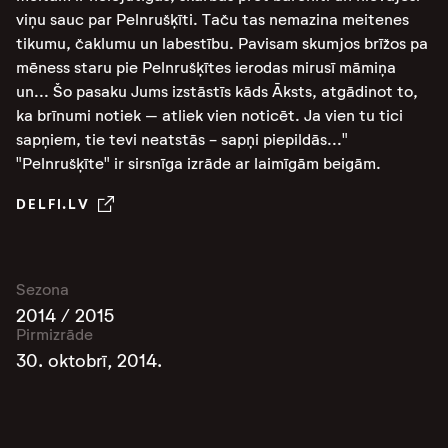
viņu sauc par Pelnrušķīti. Taču tas nemazina meitenes
tikumu, čaklumu un labestību. Pavisam skumjos brīžos pa
mēness staru pie Pelnrušķītes ierodas mirusī māmiņa
un... Šo pasaku Jums izstāstīs kāds Āksts, atgādinot to,
ka brīnumi notiek – atliek vien noticēt. Ja vien tu tici
sapņiem, tie tevi neatstās - sapņi piepildās..."
"Pelnrušķīte" ir sirsnīga izrāde ar laimīgām beigām.
DELFI.LV
Sezona
2014 / 2015
Pirmizrāde
30. oktobrī, 2014.