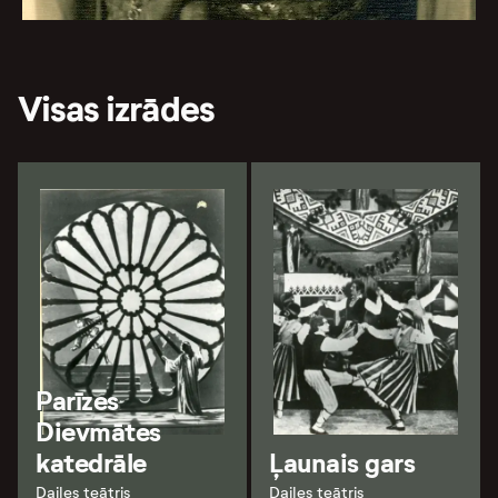
Visas izrādes
Parīzes
Dievmātes
katedrāle
Ļaunais gars
Dailes teātris
Dailes teātris