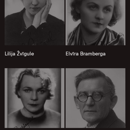
Lilija Žvīgule
Elvīra Bramberga