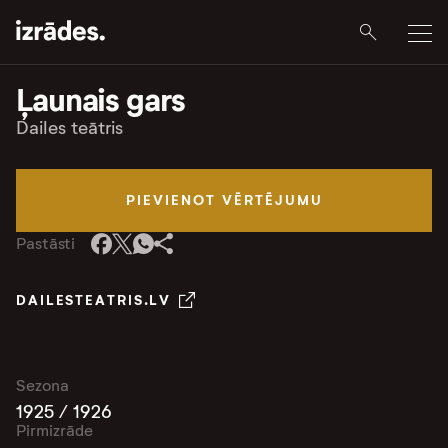
Ļaunais gars
Dailes teātris
PIEVIENOT VĒRTĒJUMU
Pastāsti
DAILESTEATRIS.LV
Sezona
1925 / 1926
Pirmizrāde