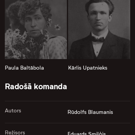
Paula Baltābola
Kārlis Upatnieks
Radošā komanda
Autors
Rūdolfs Blaumanis
Režisors
Eduards Smiļģis