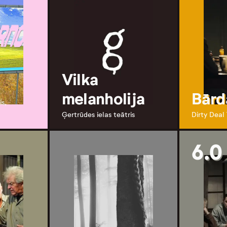
Vilka
melanholija
Bārd
is,
Ģertrūdes ielas teātris
Dirty Deal
6.0