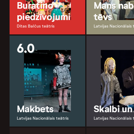
Buratino
Mans nab
piedzīvojumi
tēvs
Ditas Balčus teātris
Latvijas Nacionālais 
6.0
Makbets
Skalbi un
Latvijas Nacionālais teātris
Latvijas Nacionālais 