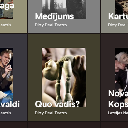
aga
Medījums
Kart
teātris
Dirty Deal Teatro
Dirty Deal
Nova
 valdi
Quo vadis?
Kops
teātris
Dirty Deal Teatro
Latvijas Na