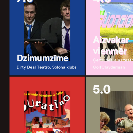
Aizvakar
vienmēr
Dzimumzīme
Ģertrūdes ielas teātr
Dirty Deal Teatro, Solona klubs
GolfClayderman
5.0