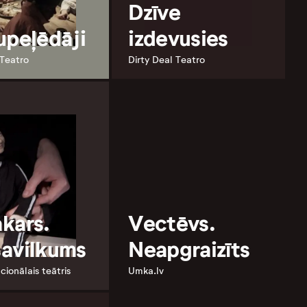
Dzīve
upeļēdāji
izdevusies
 Teatro
Dirty Deal Teatro
kars.
Vectēvs.
avilkums
Neapgraizīts
cionālais teātris
Umka.lv