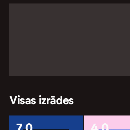
Visas izrādes
7.0
4.0