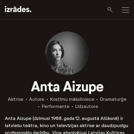
Anta Aizupe
Aktrise
Autore
Kostīmu māksliniece
Dramaturģe
Performante
Līdzautore
Anta Aizupe (dzimusi 1988. gada 12. augustā Alūksnē) ir
latviešu teātra, kino un televīzijas aktrise ar daudzpusīgu
profesionālo darbību. Viņa absolvējusi Latvijas Kultūras