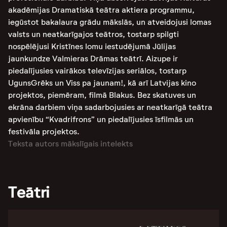
akadēmijas Dramatiskā teātra aktiera programmu,
iegūstot bakalaura grādu mākslās, un atveidojusi lomas
valsts un neatkarīgajos teātros, tostarp spilgti
nospēlējusi Kristīnes lomu iestudējumā Jūlijas
jaunkundze Valmieras Drāmas teātrī. Aizupe ir
piedalījusies vairākos televīzijas seriālos, tostarp
UgunsGrēks un Viss pa jaunam!, kā arī Latvijas kino
projektos, piemēram, filmā Blakus. Bez skatuves un
ekrāna darbiem viņa sadarbojusies ar neatkarīgā teātra
apvienību “Kvadrifrons” un piedalījusies īsfilmās un
festivāla projektos.
Teksta autors mākslīgais intelekts
Teātri