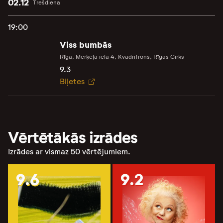
02.12
Trešdiena
19:00
Viss bumbās
Rīga, Merķeļa iela 4, Kvadrifrons, Rīgas Cirks
9.3
Biļetes
Vērtētākās izrādes
Izrādes ar vismaz 50 vērtējumiem.
9.6
9.2