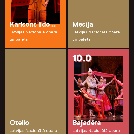
Karlsons lido...
Mesija
Latvijas Nacionālā opera
Latvijas Nacionālā opera
un balets
un balets
10.0
Otello
Bajadēra
Latvijas Nacionālā opera
Latvijas Nacionālā opera