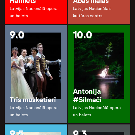
Hamlets
Abas malas
Latvijas Nacionālā opera
Latvijas Nacionālais
un balets
kultūras centrs
9.0
10.0
Antonija
Trīs musketieri
#Silmači
Latvijas Nacionālā opera
Latvijas Nacionālā opera
un balets
un balets
9.5
9.3