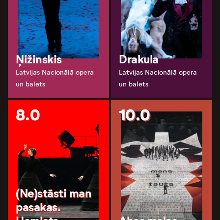
Ņižinskis
Drakula
Latvijas Nacionālā opera
Latvijas Nacionālā opera
un balets
un balets
8.0
10.0
(Ne)stāsti man
pasakas.