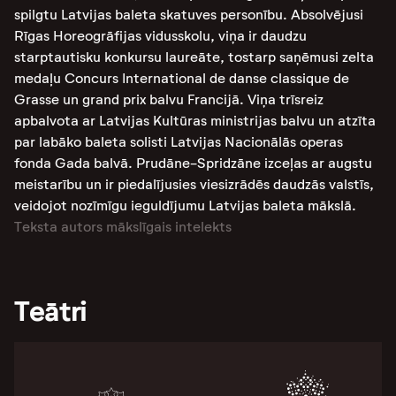
spilgtu Latvijas baleta skatuves personību. Absolvējusi
Rīgas Horeogrāfijas vidusskolu, viņa ir daudzu
starptautisku konkursu laureāte, tostarp saņēmusi zelta
medaļu Concurs International de danse classique de
Grasse un grand prix balvu Francijā. Viņa trīsreiz
apbalvota ar Latvijas Kultūras ministrijas balvu un atzīta
par labāko baleta solisti Latvijas Nacionālās operas
fonda Gada balvā. Prudāne-Spridzāne izceļas ar augstu
meistarību un ir piedalījusies viesizrādēs daudzās valstīs,
veidojot nozīmīgu ieguldījumu Latvijas baleta mākslā.
Teksta autors mākslīgais intelekts
Teātri