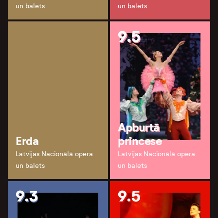
un balets
un balets
9.5
Apburtā
Erda
princese
Latvijas Nacionālā opera
Latvijas Nacionālā opera
un balets
un balets
9.3
9.5