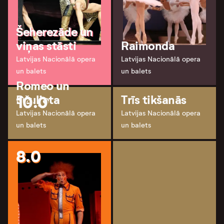
Šeherezāde un
viņas stāsti
Raimonda
Latvijas Nacionālā opera
Latvijas Nacionālā opera
un balets
un balets
Romeo un
10.0
Džuljeta
Trīs tikšanās
Latvijas Nacionālā opera
Latvijas Nacionālā opera
un balets
un balets
8.0