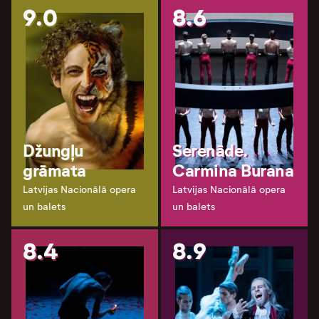
9.0
8.6
Džungļu
Serenāde.
grāmata
Carmina Burana
Latvijas Nacionālā opera
Latvijas Nacionālā opera
un balets
un balets
8.4
8.9