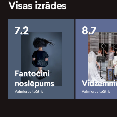
Visas izrādes
7.2
8.7
Fantočini
noslēpums
Vidzemni
Valmieras teātris
Valmieras teātris