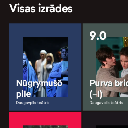
Visas izrādes
9.0
Nūgrymušõ
Purva bri
pile
(-I)
Daugavpils teātris
Daugavpils teātris