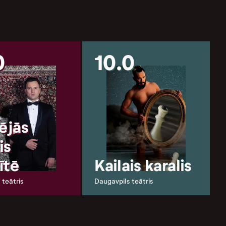
0
10.0
lējās
is
ītē
Kailais karalis
 teātris
Daugavpils teātris