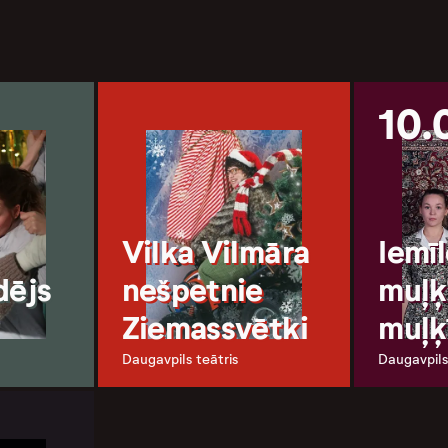
10.
Vilka Vilmāra
Iemī
dējs
nešpetnie
muļķ
Ziemassvētki
muļķ
Daugavpils teātris
Daugavpils