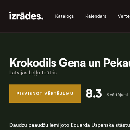
Katalogs
Kalendārs
Vērtē
Krokodils Gena un Peka
Latvijas Leļļu teātris
8.3
PIEVIENOT VĒRTĒJUMU
3 vērtējumi
Daudzu paaudžu iemīļoto Eduarda Uspenska stāstu p