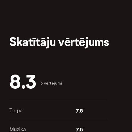
Skatītāju vērtējums
8.3
3 vērtējumi
Telpa
7.5
Mūzika
7.5