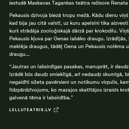
iestudē Maskavas Tagankas teātra režisore Renata S
Pekausis dzīvoja biezā tropu mežā. Kādu dienu viņš 
kad bija jau citā valstī, uz kuru apelsīni tika aizve
kurš strādāja zooloģiskajā dārzā par krokodilu. Viņš 
Pekausis kļuva par Genas labāko draugu. Izrādījās, ka
meklēja draugus, tādēļ Gena un Pekausis nolēma uz
draugu...
“Jautras un labsirdīgas pasakas, manuprāt, ir daud
Izrādē būs daudz smieklīgā, arī nedaudz skumīgā, bū
negaidīti sižeta pavērsieni un notikumu virpulis, k
līdzpārdzīvojums, ko mazajos skatītājos izraisīs k
galvenā tēma ir labsirdība.”
LELLUTEATRIS.LV