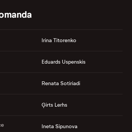
komanda
Irina Titorenko
Eduards Uspenskis
Renata Sotiriadi
Ģirts Lerhs
ce
Ineta Sipunova