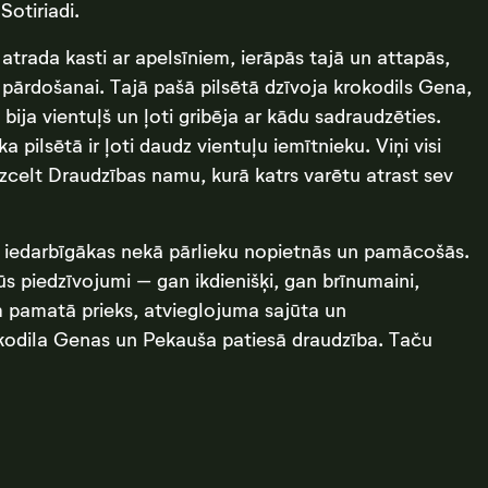
otiriadi.
atrada kasti ar apelsīniem, ierāpās tajā un attapās,
sti pārdošanai. Tajā pašā pilsētā dzīvoja krokodils Gena,
bija vientuļš un ļoti gribēja ar kādu sadraudzēties.
 pilsētā ir ļoti daudz vientuļu iemītnieku. Viņi visi
celt Draudzības namu, kurā katrs varētu atrast sev
z iedarbīgākas nekā pārlieku nopietnās un pamācošās.
s piedzīvojumi – gan ikdienišķi, gan brīnumaini,
am pamatā prieks, atvieglojuma sajūta un
rokodila Genas un Pekauša patiesā draudzība. Taču