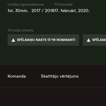
Izrādes ilgums
Sezona
Pirmizrāde
1st. 30min.
2017 / 2018
17. februārī, 2020.
Atrodas izlasēs
SPĒLMAŅU NAKTS 17/18 NOMINANTI
SPĒLMAŅ
Komanda
Skatītāju vērtējums