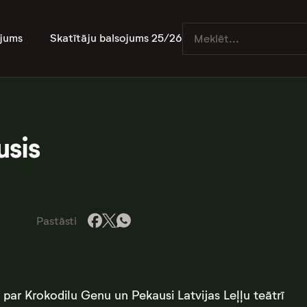
jums
Skatītāju balsojums 25/26
usis
Pastāsti
ar Krokodilu Genu un Pekausi Latvijas Leļļu teātrī