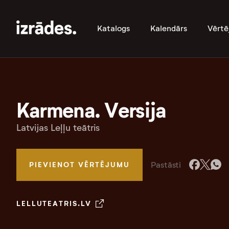
Katalogs
Kalendārs
Vērtē
Karmena. Versija
Latvijas Leļļu teātris
Pastāsti
PIEVIENOT VĒRTĒJUMU
LELLUTEATRIS.LV