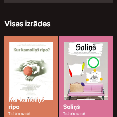
Visas izrādes
Kur kamoliņš
ripo
Soliņš
Teātris azotē
Teātris azotē