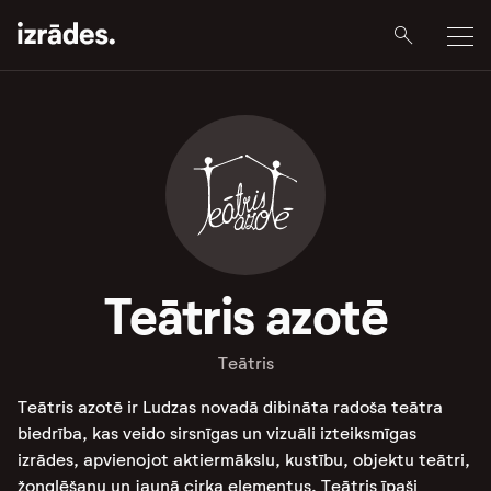
Teātris azotē
Teātris
Teātris azotē ir Ludzas novadā dibināta radoša teātra
biedrība, kas veido sirsnīgas un vizuāli izteiksmīgas
izrādes, apvienojot aktiermākslu, kustību, objektu teātri,
žonglēšanu un jaunā cirka elementus. Teātris īpaši