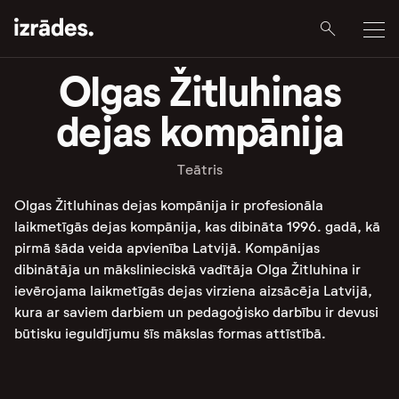
Olgas Žitluhinas
dejas kompānija
Teātris
Olgas Žitluhinas dejas kompānija ir profesionāla
laikmetīgās dejas kompānija, kas dibināta 1996. gadā, kā
pirmā šāda veida apvienība Latvijā. Kompānijas
dibinātāja un mākslinieciskā vadītāja Olga Žitluhina ir
ievērojama laikmetīgās dejas virziena aizsācēja Latvijā,
kura ar saviem darbiem un pedagoģisko darbību ir devusi
būtisku ieguldījumu šīs mākslas formas attīstībā.