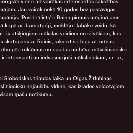
eogrāfi vieno arī vairākas interesantas sakritības.
 mājām. Jau vairāk nekā 10 gadus bez pastāvīgas
mpānija. 'Pusideālists' ir Raiņa pirmais mēģinājums
dā kopā ar dramaturģi, meklējot labāko veidu, kā
em tik atšķirīgiem mākslas veidiem un cilvēkiem, kas
 skatupunkta. Rainis, rakstot šo lugu atturības
dzību pēc reklāmas un naudas un brīvu māksliniecisko
ir interesanti un iedvesmojoši māksliniekam, un to,
ei Slobodskas trimdas laikā un Olgas Žitluhinas
sliniecisku nejaušību virkne, kas izrādes veidotājiem
avisam īpašu notikumu.