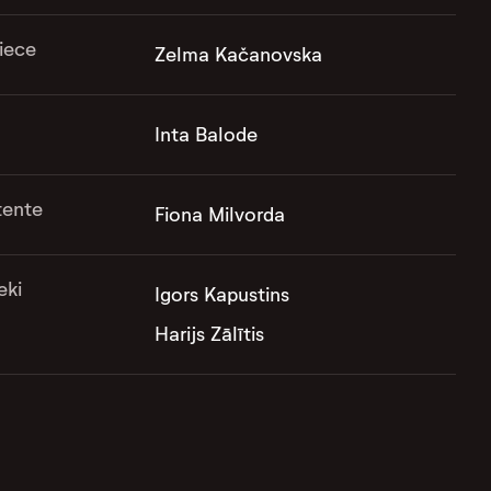
iece
Zelma Kačanovska
Inta Balode
tente
Fiona Milvorda
eki
Igors Kapustins
Harijs Zālītis