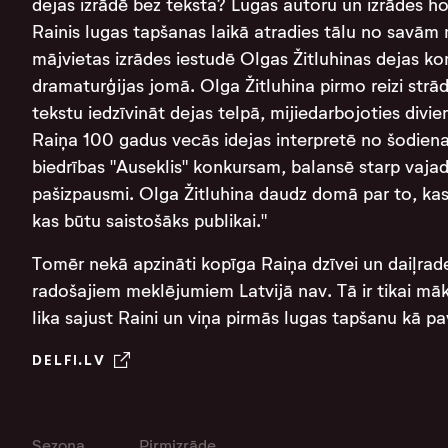
dejas izrādē bez teksta? Lugas autoru un izrādes hor
Rainis lugas tapšanas laikā atradies tālu no savām
mājvietas izrādes iestudē Olgas Žitluhinas dejas ko
dramaturģijas jomā. Olga Žitluhina pirmo reizi strā
tekstu iedzīvināt dejas telpā, mijiedarbojoties divi
Raiņa 100 gadus vecās idejas interpretē no šodienas
biedrības "Auseklis" konkursam, balansē starp vaja
pašizpausmi. Olga Žitluhina daudz domā par to, kas 
kas būtu saistošāks publikai."
Tomēr nekā apzināti kopīga Raiņa dzīvei un daiļrad
radošajiem meklējumiem Latvijā nav. Tā ir tikai māk
lika sajust Raini un viņa pirmās lugas tapšanu kā p
DELFI.LV
Sezona
Pirmizrāde