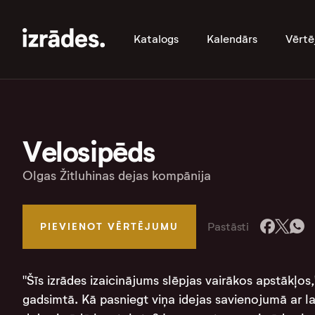
Katalogs
Kalendārs
Vērtē
Velosipēds
Olgas Žitluhinas dejas kompānija
Pastāsti
PIEVIENOT VĒRTĒJUMU
"Šīs izrādes izaicinājums slēpjas vairākos apstākļos,
gadsimtā. Kā pasniegt viņa idejas savienojumā ar 