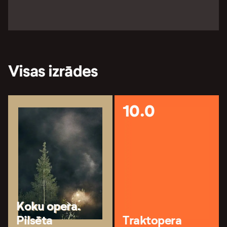
Visas izrādes
10.0
Koku opera.
Pilsēta
Traktopera