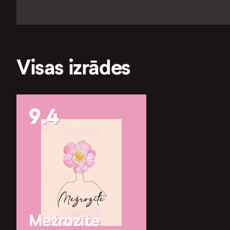
Visas izrādes
9.4
Mežrozīte