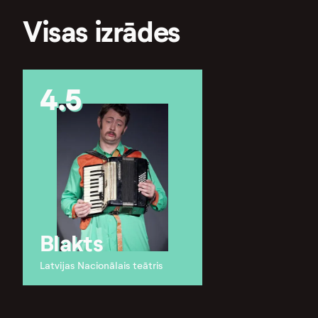
Visas izrādes
4.5
Blakts
Latvijas Nacionālais teātris