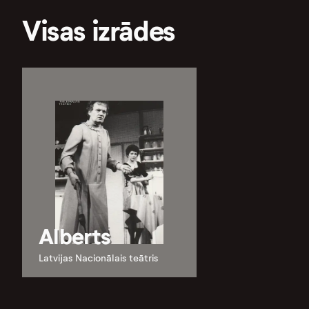
Visas izrādes
Alberts
Latvijas Nacionālais teātris