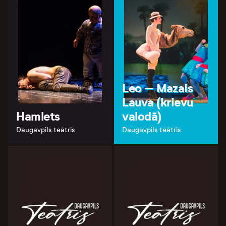
Leo – Mazais
Lauva (krievu
Hamlets
valodā)
Daugavpils teātris
Daugavpils teātris