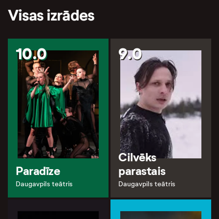
Visas izrādes
10.0
9.0
Cilvēks
Paradīze
parastais
Daugavpils teātris
Daugavpils teātris