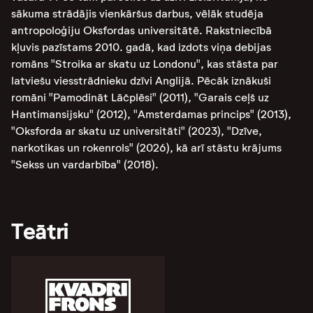
sākuma strādājis vienkāršus darbus, vēlāk studēja
antropoloģiju Oksfordas universitātē. Rakstniecībā
kļuvis pazīstams 2010. gadā, kad izdots viņa debijas
romāns "Stroika ar skatu uz Londonu", kas stāsta par
latviešu viesstrādnieku dzīvi Anglijā. Pēcāk iznākuši
romāni "Pamodināt Lāčplēsi" (2011), "Garais ceļš uz
Hantimansijsku" (2012), "Amsterdamas princips" (2013),
"Oksforda ar skatu uz universitāti" (2023), "Dzīve,
narkotikas un rokenrols" (2026), kā arī stāstu krājums
"Sekss un vardarbība" (2018).
Teātri