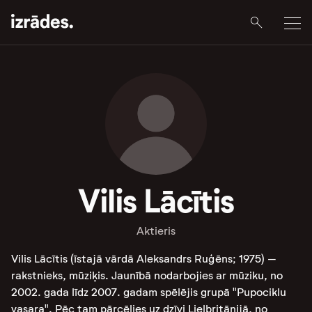
Vilis Lācītis
Aktieris
Vilis Lācītis (īstajā vārdā Aleksandrs Ruģēns; 1975) –
rakstnieks, mūziķis. Jaunībā nodarbojies ar mūziku, no
2002. gada līdz 2007. gadam spēlējis grupā "Pupociklu
vasara". Pēc tam pārcēlies uz dzīvi Lielbritānijā, no