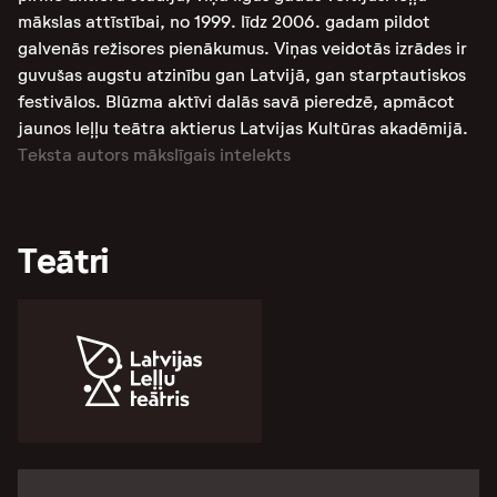
mākslas attīstībai, no 1999. līdz 2006. gadam pildot
galvenās režisores pienākumus. Viņas veidotās izrādes ir
guvušas augstu atzinību gan Latvijā, gan starptautiskos
festivālos. Blūzma aktīvi dalās savā pieredzē, apmācot
jaunos leļļu teātra aktierus Latvijas Kultūras akadēmijā.
Teksta autors mākslīgais intelekts
Teātri