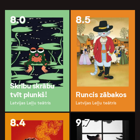
8.0
8.5
Skrību skrābu
tvīt plunkš!
Runcis zābakos
Latvijas Leļļu teātris
Latvijas Leļļu teātris
8.4
9.7