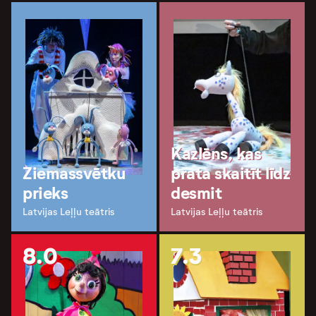
Kazlēns, kas
Ziemassvētku
prata skaitīt līdz
prieks
desmit
Latvijas Leļļu teātris
Latvijas Leļļu teātris
8.0
7.3