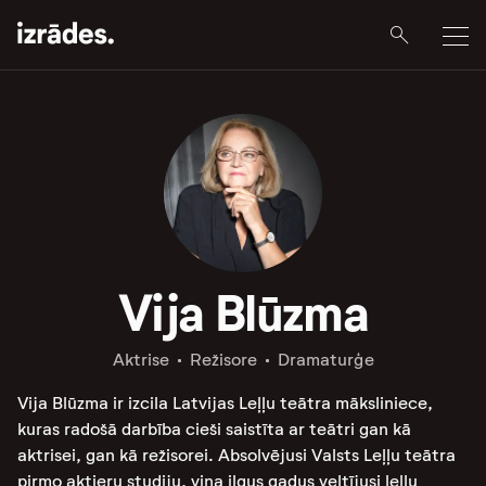
Vija Blūzma
Aktrise
Režisore
Dramaturģe
Vija Blūzma ir izcila Latvijas Leļļu teātra māksliniece,
kuras radošā darbība cieši saistīta ar teātri gan kā
aktrisei, gan kā režisorei. Absolvējusi Valsts Leļļu teātra
pirmo aktieru studiju, viņa ilgus gadus veltījusi leļļu