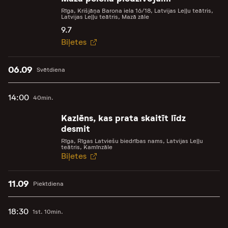
Rīga, Krišjāņa Barona iela 16/18, Latvijas Leļļu teātris,
Latvijas Leļļu teātris, Mazā zāle
9.7
Biļetes
06.09
Svētdiena
14:00
40min.
Kazlēns, kas prata skaitīt līdz
desmit
Rīga, Rīgas Latviešu biedrības nams, Latvijas Leļļu
teātris, Kamīnzāle
Biļetes
11.09
Piektdiena
18:30
1st. 10min.