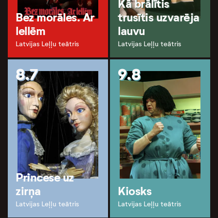
Kā brālītis
Bez morāles. Ar
trusītis uzvarēja
lellēm
lauvu
Latvijas Leļļu teātris
Latvijas Leļļu teātris
8.7
9.8
Princese uz
zirņa
Kiosks
Latvijas Leļļu teātris
Latvijas Leļļu teātris