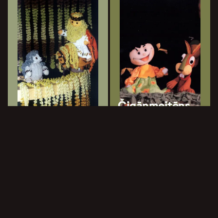
Čigānmeitēns
Eža kažociņš
Ringla
Latvijas Leļļu teātris
Latvijas Leļļu teātris
9.0