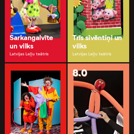
Sarkangalvīte
Trīs sivēntiņi un
un vilks
vilks
Latvijas Leļļu teātris
Latvijas Leļļu teātris
8.0