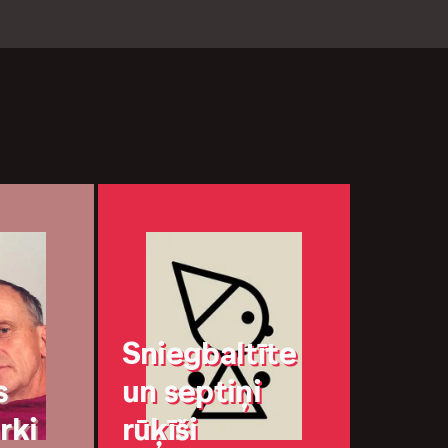
Sniegbaltīte
s
un septiņi
rki
rūķīši