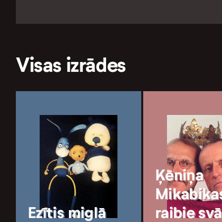
Visas izrādes
Ķēniņa
Mikabika
Ezītis miglā
raibie svā