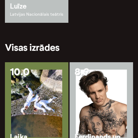
Luīze
Latvijas Nacionālais teātris
Visas izrādes
10.0
8.9
Laika
Ferdinands un