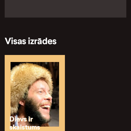
Visas izrādes
Dievs ir
skaistums