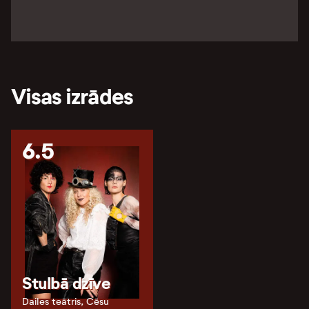
Visas izrādes
6.5
Stulbā dzīve
Dailes teātris, Cēsu