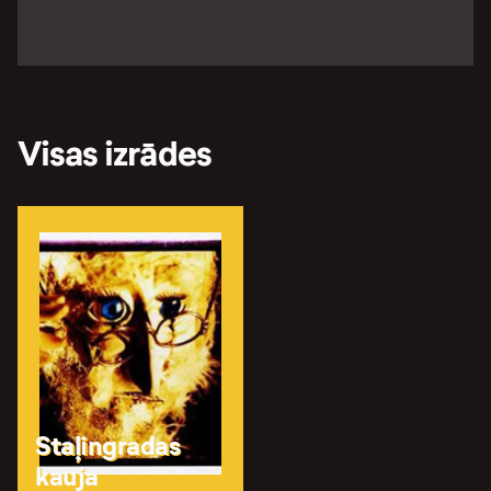
Visas izrādes
Staļingradas
kauja