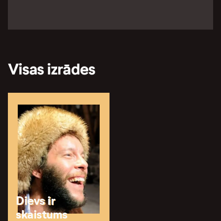
Visas izrādes
Dievs ir
skaistums