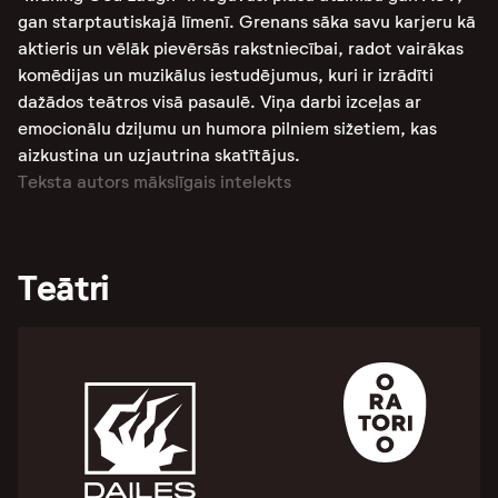
gan starptautiskajā līmenī. Grenans sāka savu karjeru kā
aktieris un vēlāk pievērsās rakstniecībai, radot vairākas
komēdijas un muzikālus iestudējumus, kuri ir izrādīti
dažādos teātros visā pasaulē​. Viņa darbi izceļas ar
emocionālu dziļumu un humora pilniem sižetiem, kas
aizkustina un uzjautrina skatītājus​.
Teksta autors mākslīgais intelekts
Teātri