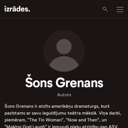
Šons Grenans
Autors
Šons Grenans ir atzīts amerikāņu dramaturgs, kurš
pazīstams ar savu ieguldījumu teātra mākslā. Viņa darbi,
piemēram, "The Tin Woman", "Now and Then", un
"Making God Laugh" ir ieguvuši plašu atzinību gan ASV,