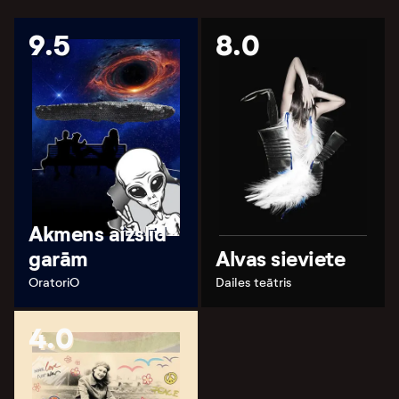
9.5
8.0
Akmens aizslīd
garām
Alvas sieviete
OratoriO
Dailes teātris
4.0