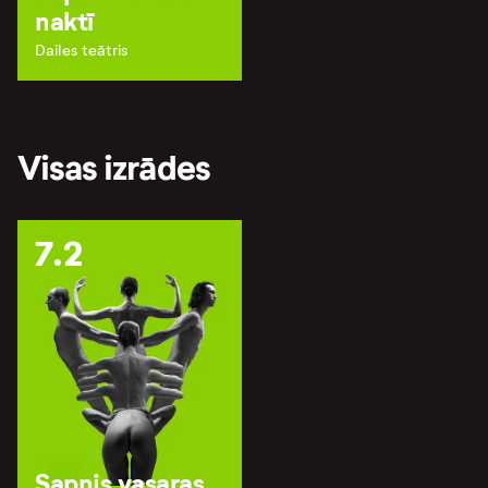
naktī
Dailes teātris
Visas izrādes
7.2
Sapnis vasaras