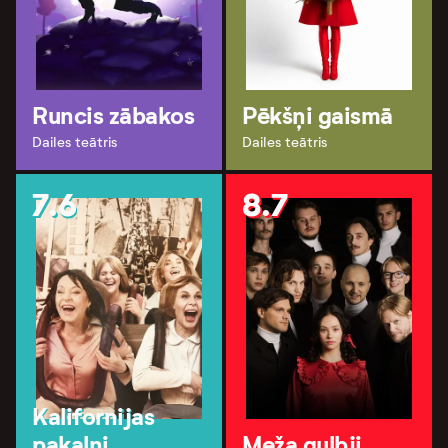
Runcis zābakos
Pēkšņi gaismā
Dailes teātris
Dailes teātris
7.6
8.7
Kalifornijas
pakalni
Meža gulbji