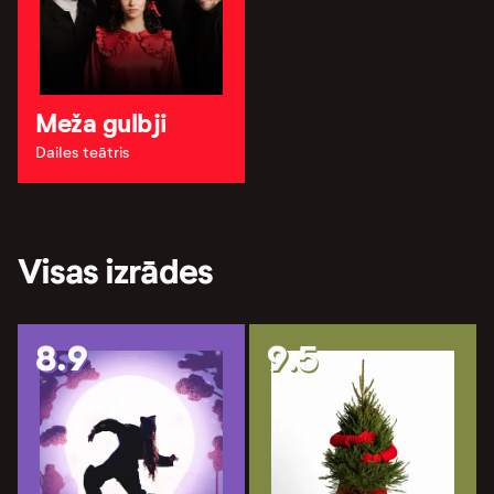
Meža gulbji
Dailes teātris
Visas izrādes
8.9
9.5