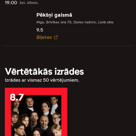
19:00
2st. 45min.
Pēkšņi gaismā
Rīga, Brīvības iela 75, Dailes teātris, Lielā zāle
9.5
Biļetes
Vērtētākās izrādes
Izrādes ar vismaz 50 vērtējumiem.
8.7