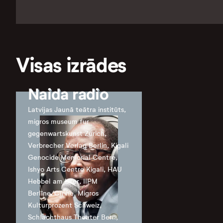
Visas izrādes
Naida radio
Latvijas Jaunā teātra institūts,
migros museum fur
gegenwartskunst Zurich,
Verbrecher Verlag Berlin, Kigali
Genocide Memorial Centre,
Ishyo Arts Centre Kigali, HAU
Hebbel am Ufer, IIPM
Berlīne/Cīrihe, Migros
Kulturprozent Schweiz,
Schlachthaus Theater Bern,