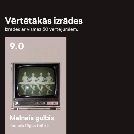
Vērtētākās izrādes
Izrādes ar vismaz 50 vērtējumiem.
9.0
Melnais gulbis
Jaunais Rīgas teātris