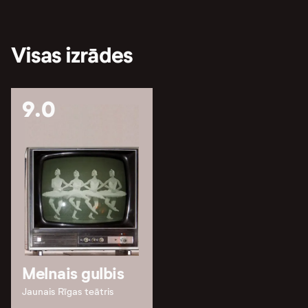
Visas izrādes
9.0
Melnais gulbis
Jaunais Rīgas teātris