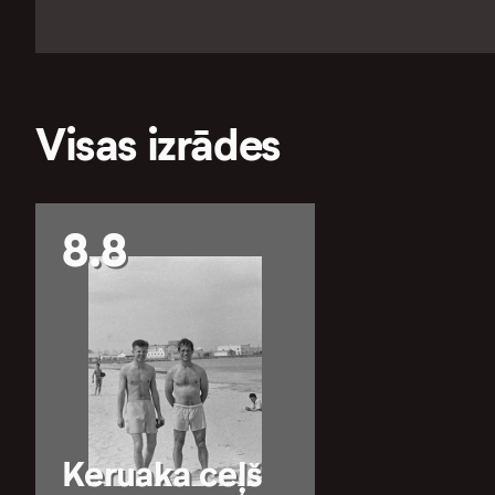
Visas izrādes
8.8
Keruaka ceļš