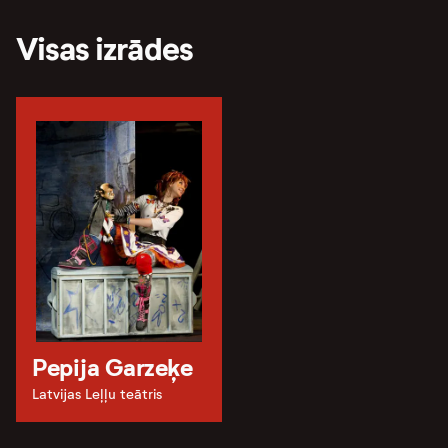
Visas izrādes
Pepija Garzeķe
Latvijas Leļļu teātris