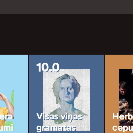
10.0
era
Visas viņas
Herbe
umi
grāmatas
cepu