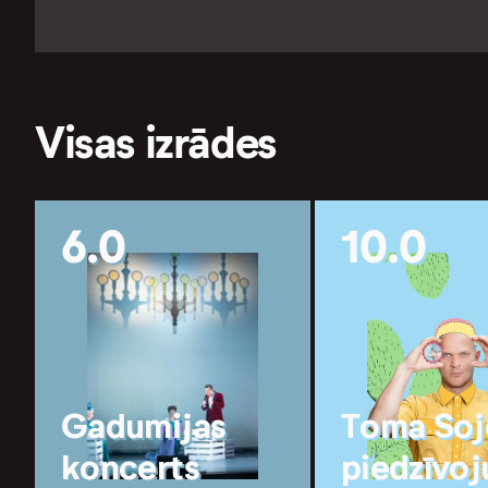
Visas izrādes
6.0
10.0
Gadumijas
Toma Soj
koncerts
piedzīvoj