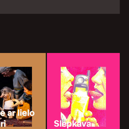
 ar lielo
ri
Slepkava