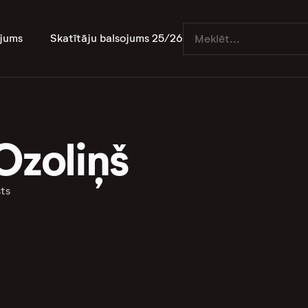
jums
Skatītāju balsojums 25/26
Ozoliņš
ts