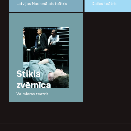
Latvijas Nacionālais teātris
Dailes teātris
Stikla
zvērnīca
Valmieras teātris