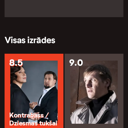
Visas izrādes
8.5
9.0
Kontrabass /
Dziesmas tukšai