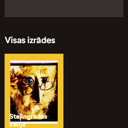
Visas izrādes
Staļingradas
kauja