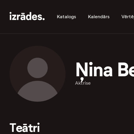
Katalogs
Kalendārs
Vērtē
Ņina B
Aktrise
Teātri