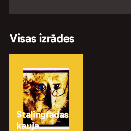
Visas izrādes
Staļingradas
kauja