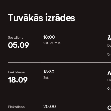
Tuvākās izrādes
18:00
Ā
Sestdiena
05.09
2st. 30min.
Da
5.
18:30
A
Piektdiena
18.09
3st.
Da
9.
20:00
C
Piektdiena