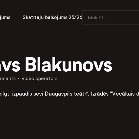
jums
Skatītāju balsojums 25/26
avs Blakunovs
ormants
Video operators
ilgti izpaudis sevi Daugavpils teātrī. Izrādēs "Vecākais