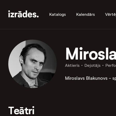
Katalogs
Kalendārs
Vērtē
Mirosl
Aktieris
Dejotājs
Perf
Miroslavs Blakunovs - sp
Teātri