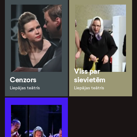
Viss par
Cenzors
sievietēm
Liepājas teātris
Liepājas teātris