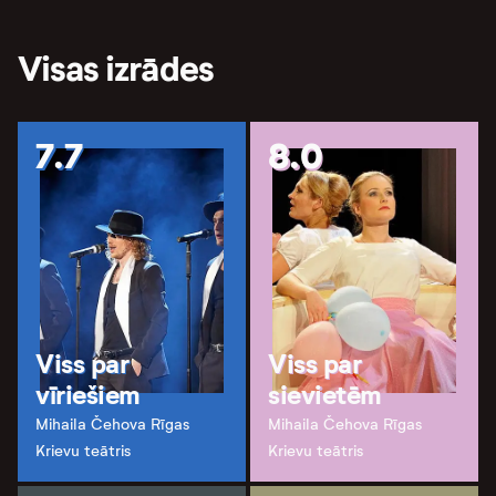
Visas izrādes
7.7
8.0
Viss par
Viss par
vīriešiem
sievietēm
Mihaila Čehova Rīgas
Mihaila Čehova Rīgas
Krievu teātris
Krievu teātris