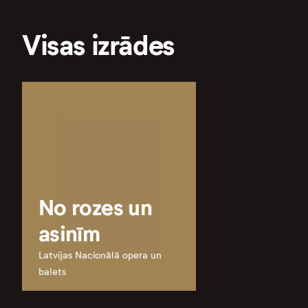
Visas izrādes
No rozes un
asinīm
Latvijas Nacionālā opera un
balets