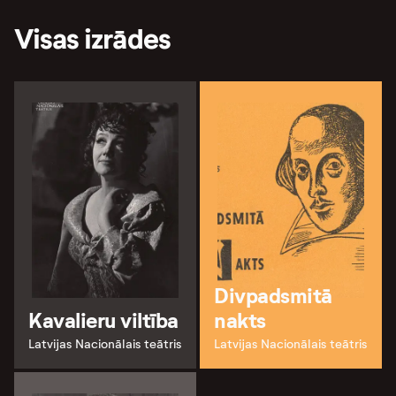
Visas izrādes
Divpadsmitā
Kavalieru viltība
nakts
Latvijas Nacionālais teātris
Latvijas Nacionālais teātris