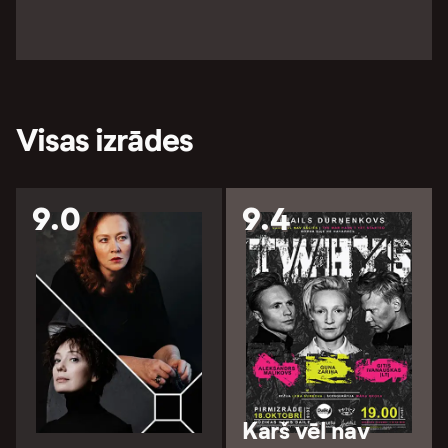
Visas izrādes
9.0
9.4
Karš vēl nav