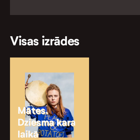
Visas izrādes
Mātes.
Dziesma kara
laikā