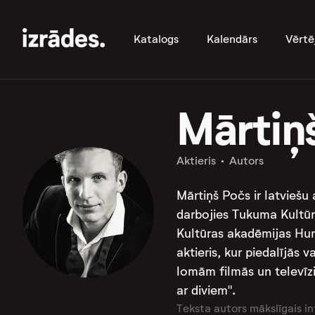
Katalogs
Kalendārs
Vērtē
Mārtiņ
Aktieris
Autors
Mārtiņš Počs ir latviešu
darbojies Tukuma Kultūra
Kultūras akadēmijas Hum
aktieris, kur piedalījās 
lomām filmās un televīzi
ar diviem".
Teksta autors mākslīgais in