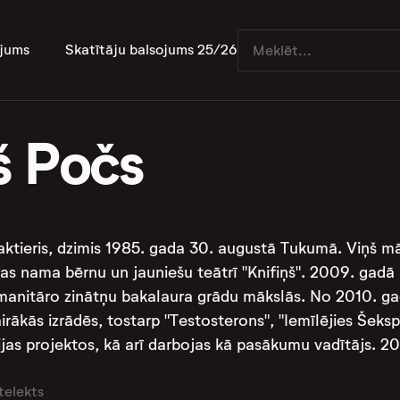
jums
Skatītāju balsojums 25/26
š Počs
 aktieris, dzimis 1985. gada 30. augustā Tukumā. Viņš 
s nama bērnu un jauniešu teātrī "Knifiņš". 2009. gadā ab
anitāro zinātņu bakalaura grādu mākslās. No 2010. gad
vairākās izrādēs, tostarp "Testosterons", "Iemīlējies Šeksp
jas projektos, kā arī darbojas kā pasākumu vadītājs. 2
telekts