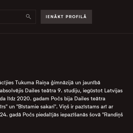
IENĀKT PROFILĀ
mācījies Tukuma Raiņa ģimnāzijā un jaunībā
solvējis Dailes teātra 9. studiju, iegūstot Latvijas
a līdz 2020. gadam Počs bija Dailes teātra
īrs" un "Bīstamie sakari". Viņš ir pazīstams arī ar
024. gadā Počs piedalījās iepazīšanās šovā "Randiņš