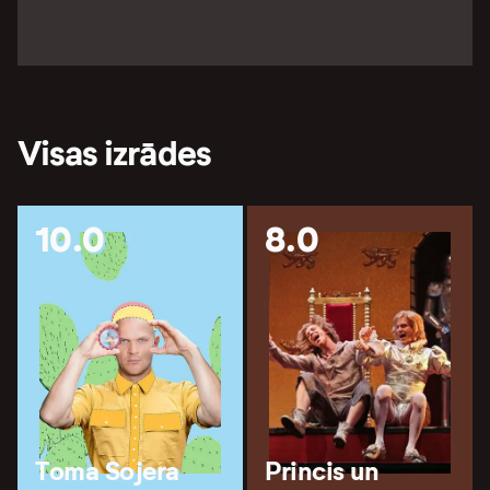
Visas izrādes
10.0
8.0
Toma Sojera
Princis un