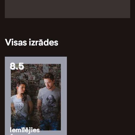
Visas izrādes
8.5
Iemīlējies