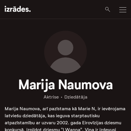
Marija Naumova
Aktrise
Dziedātāja
Marija Naumova, arī pazīstama kā Marie N, ir ievērojama
latviešu dziedātāja, kas ieguva starptautisku
atpazīstamību ar uzvaru 2002. gada Eirovīzijas dziesmu
konkursā, izpildot dziesmu "I Wanna". Viņa ir izdevusi