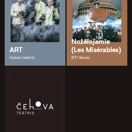
Nožēlojamie
ART
(Les Misérables)
Dailes teātris
BT1 Music