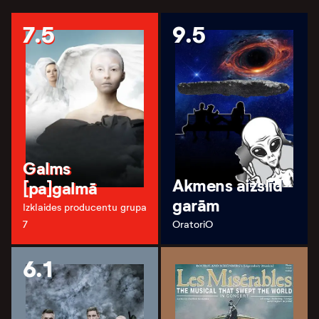
7.5
9.5
Galms
Akmens aizslīd
[pa]galmā
garām
Izklaides producentu grupa
7
OratoriO
6.1