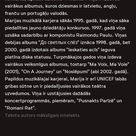
vairākus albumus, kuros dziesmas ir latviešu, angļu,
franču un portugāļu valodās.
Marijas muzikālā karjera sākās 1995. gadā, kad viņa sāka
piedalīties jauno dziedātāju konkursos. 1997. gadā viņa
uzsāka sadarbību ar komponistu Raimondu Paulu. Viņas
debijas albums "До светлых слёз" iznāca 1998. gadā, bet
2000. gadā izdotais albums "Ieskaties acīs" ieguva
platīna diska statusu. Turpmākajos gados viņa izdeva
vairākus veiksmīgus albumus, tostarp "Ma Voix, Ma Voie"
(2001), "On A Journey" un "Noslēpumi" (abi 2002. gadā).
Papildus muzikālajai karjerai, Marija ir arī UNICEF labās
gribas sūtne un ir piedalījusies vairākos teātra
uzvedumos. Viņa ir uzstājusies dažādās
koncertprogrammās, piemēram, "Pusnakts Parīzē" un
"Romani Rat"​.
Teksta autors mākslīgais intelekts