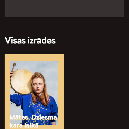
Visas izrādes
Mātes. Dziesma
kara laikā