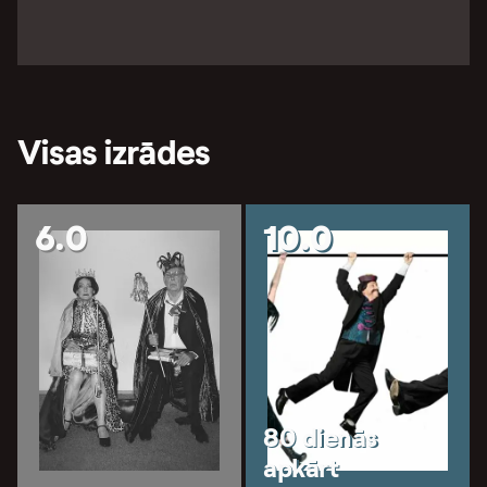
Visas izrādes
6.0
10.0
80 dienās
apkārt